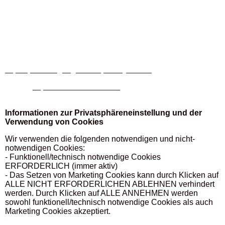
f DSGVO dar. Sofern eine entsprechende Einwilligung
abgefragt wurde, erfolgt die Verarbeitung ausschließlich auf
Grundlage von Art. 6 Abs. 1 lit. a DSGVO; die Einwilligung
ist jederzeit widerrufbar.
Weitere Informationen zum Umgang mit Nutzerdaten finden
Sie in der Datenschutzerklärung von YouTube unter:
https://policies.google.com/privacy?hl=de
.
Quelle:
https://www.e-recht24.de
Informationen zur Privatsphäreneinstellung und der
Verwendung von Cookies
Wir verwenden die folgenden notwendigen und nicht-
notwendigen Cookies:
- Funktionell/technisch notwendige Cookies
ERFORDERLICH (immer aktiv)
- Das Setzen von Marketing Cookies kann durch Klicken auf
ALLE NICHT ERFORDERLICHEN ABLEHNEN verhindert
werden. Durch Klicken auf ALLE ANNEHMEN werden
sowohl funktionell/technisch notwendige Cookies als auch
Marketing Cookies akzeptiert.