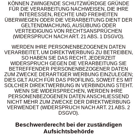
KÖNNEN ZWINGENDE SCHUTZWÜRDIGE GRÜNDE
FÜR DIE VERARBEITUNG NACHWEISEN, DIE IHRE
INTERESSEN, RECHTE UND FREIHEITEN
ÜBERWIEGEN ODER DIE VERARBEITUNG DIENT DER
GELTENDMACHUNG, AUSÜBUNG ODER
VERTEIDIGUNG VON RECHTSANSPRÜCHEN
(WIDERSPRUCH NACH ART. 21 ABS. 1 DSGVO).
WERDEN IHRE PERSONENBEZOGENEN DATEN
VERARBEITET, UM DIREKTWERBUNG ZU BETREIBEN,
SO HABEN SIE DAS RECHT, JEDERZEIT
WIDERSPRUCH GEGEN DIE VERARBEITUNG SIE
BETREFFENDER PERSONENBEZOGENER DATEN
ZUM ZWECKE DERARTIGER WERBUNG EINZULEGEN;
DIES GILT AUCH FÜR DAS PROFILING, SOWEIT ES MIT
SOLCHER DIREKTWERBUNG IN VERBINDUNG STEHT.
WENN SIE WIDERSPRECHEN, WERDEN IHRE
PERSONENBEZOGENEN DATEN ANSCHLIESSEND
NICHT MEHR ZUM ZWECKE DER DIREKTWERBUNG
VERWENDET (WIDERSPRUCH NACH ART. 21 ABS. 2
DSGVO).
Beschwerde­recht bei der zuständigen
Aufsichts­behörde