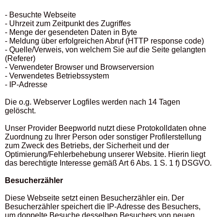
- Besuchte Webseite
- Uhrzeit zum Zeitpunkt des Zugriffes
- Menge der gesendeten Daten in Byte
- Meldung über erfolgreichen Abruf (HTTP response code)
- Quelle/Verweis, von welchem Sie auf die Seite gelangten
(Referer)
- Verwendeter Browser und Browserversion
- Verwendetes Betriebssystem
- IP-Adresse
Die o.g. Webserver Logfiles werden nach 14 Tagen
gelöscht.
Unser Provider Beepworld nutzt diese Protokolldaten ohne
Zuordnung zu Ihrer Person oder sonstiger Profilerstellung
zum Zweck des Betriebs, der Sicherheit und der
Optimierung/Fehlerbehebung unserer Website. Hierin liegt
das berechtigte Interesse gemäß Art 6 Abs. 1 S. 1 f) DSGVO.
Besucherzähler
Diese Webseite setzt einen Besucherzähler ein. Der
Besucherzähler speichert die IP-Adresse des Besuchers,
um doppelte Besuche desselben Besuchers von neuen